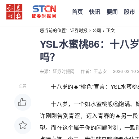
首页
快讯
要闻
股市
您当前的位置：
证券时报
>
公司
>
正文
YSL水蜜桃86：十
吗？
来源：证券时报网
作者：王志安
2026-02-10 
十八岁的🔥“桃色”宣言：YSL水蜜
点赞
十八岁，一个如水蜜桃般🤔饱满、
许刚刚告别青涩，迈入青春的🔥另一
望。而在这个属于你的闪耀时刻，一款