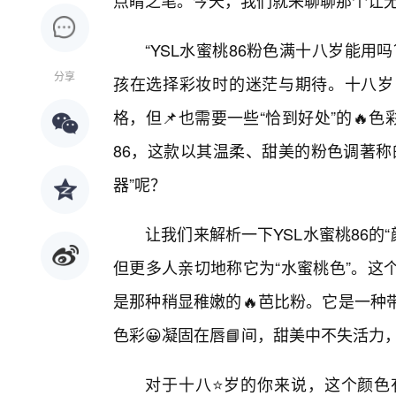
点睛之笔。今天，我们就来聊聊那个让无
“YSL水蜜桃86粉色满十八岁能
分享
孩在选择彩妆时的迷茫与期待。十八岁
格，但📌也需要一些“恰到好处”的🔥
86，这款以其温柔、甜美的粉色调著称
器”呢？
让我们来解析一下YSL水蜜桃86的“
但更多人亲切地称它为“水蜜桃色”。这
是那种稍显稚嫩的🔥芭比粉。它是一种
色彩😀凝固在唇📘间，甜美中不失活力
对于十八⭐岁的你来说，这个颜色