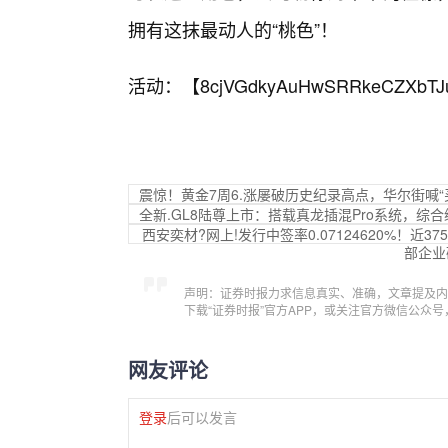
拥有这抹最动人的“桃色”！
活动：【
8cjVGdkyAuHwSRRkeCZXbTJ
震惊！黄金7周6.涨屡破历史纪录高点，华尔街喊
全新.GL8陆尊上市：搭载真龙插混Pro系统，综合续
西安奕材?网上!发行中签率0.07124620%！近
部企业
声明：证券时报力求信息真实、准确，文章提及内
下载“证券时报”官方APP，或关注官方微信公众
网友评论
登录
后可以发言