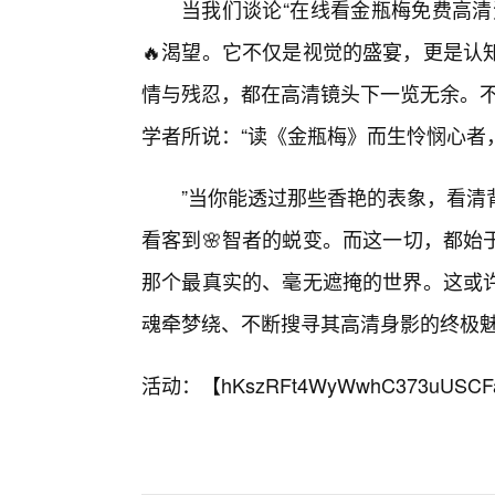
当我们谈论“在线看金瓶梅免费高清
🔥渴望。它不仅是视觉的盛宴，更是认
情与残忍，都在高清镜头下一览无余。不
学者所说：“读《金瓶梅》而生怜悯心者
”当你能透过那些香艳的表象，看清
看客到🌸智者的蜕变。而这一切，都始
那个最真实的、毫无遮掩的世界。这或
魂牵梦绕、不断搜寻其高清身影的终极
活动：【
hKszRFt4WyWwhC373uUSCF