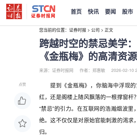
首页
快讯
要闻
股市
您当前的位置：
证券时报
>
公司
>
正文
跨越时空的禁忌美学：
《金瓶梅》的高清资源
来源：证券时报网
作者：郑惠敏
2026-02-10 
提到《金瓶梅》，你脑海中浮现的
点赞
红，还是阁楼上随风飘落的一根撑窗杆？
“禁忌”的引力。在互联网的浩瀚烟波里
绝。这不仅仅是对原始官能刺激的渴求
归。